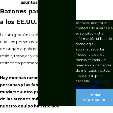
asuntos legales.
Razones para inmigrar
a los EE.UU.
Al enviar, acepta ser
contactado acerca de
su solicitud y otra
La inmigración es el proceso por el
información utilizando
cual las personas se mudan de su país
tecnología
de origen o país natal a otro país para
automatizada. La
frecuencia de los
residir, trabajar y establecer su
mensajes varía. Se
residencia permanentemente.
pueden aplicar tarifas
de mensajes y datos.
Envía STOP para
Hay muchas razones por las que las
cancelar.
Política de
personas y las familias eligen
uso aceptable
mudarse a otro país, pero algunas
Enviar
de las razones más comunes que
Información
nuestro equipo ha visto son: