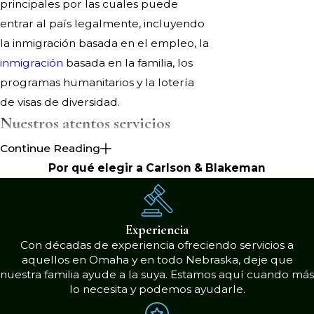
principales por las cuales puede
entrar al país legalmente, incluyendo
la inmigración basada en el empleo, la
inmigración
basada en la familia, los
programas humanitarios y la lotería
de visas de diversidad.
Nuestros atentos servicios
legales de inmigración
Continue Reading
Por qué elegir a Carlson & Blakeman
Nuestro bufete de abogados tiene
décadas de experiencia ayudando a
los clientes con sus problemas únicos,
Experiencia
por lo que sabemos que todas las
Con décadas de experiencia ofreciendo servicios a
situaciones son diferentes. Nos
aquellos en Omaha y en todo Nebraska, deje que
nuestra familia ayude a la suya. Estamos aquí cuando más
esforzamos por proporcionar una
lo necesita y podemos ayudarle.
amplia gama de servicios