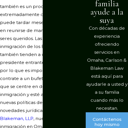
familia
también es un proceso
ayude a la
extremadamente complicado y
suya
puede tardar meses (o incluso años)
Con décadas de
en reunirse de manera segura con sus
experiencia
seres queridos. Las políticas de
ofreciendo
inmigración de los Estados Unidos
servicios en
también tienden a cambiar con cada
Omaha, Carlson &
presidente entrante y el Congreso,
Blakeman Law
por lo que es importante que
está aquí para
contrate a un bufete de abogados
ayudarle a usted y
que se centre en derecho de
a su familia
inmigración y esté al día de todas las
cuando más lo
nuevas políticas de inmigración y
necesitan.
novedades jurídicas. En
Carlson &
Blakeman, LLP
, nuestros abogados de
Contáctenos
hoy mismo
inmigración en Omaha trabajan