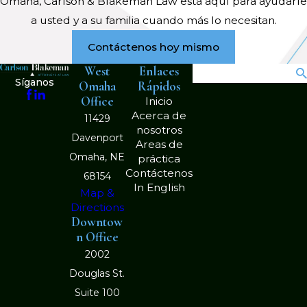
Omaha, Carlson & Blakeman Law está aquí para ayudarle
a usted y a su familia cuando más lo necesitan.
Contáctenos hoy mismo
West
Enlaces
Búsqueda
Síganos
Omaha
Rápidos
Office
Inicio
Acerca de
11429
nosotros
Davenport
Areas de
Omaha, NE
práctica
Contáctenos
68154
In English
Map &
Directions
Downtow
n Office
2002
Douglas St.
Suite 100