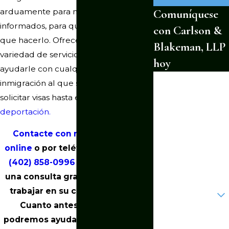
arduamente para mantenerse
Comuníquese
informados, para que usted no tenga
con Carlson &
que hacerlo. Ofrecemos una gran
Blakeman, LLP
variedad de servicios legales para
hoy
ayudarle con cualquier asunto de
*Primer nombre
inmigración al que se enfrente, desde
solicitar visas hasta estar en peligro de
*Apellido
deportación.
*Número de
teléfono
Contacte con nuestro equipo
online
o por teléfono llamando al
*Correo
(402) 858-0996
para programar
electrónico
una consulta gratis y comenzar a
¿Eres un cliente
trabajar en su caso hoy mismo.
nuevo?
Cuanto antes llame, antes
*Como podemos
podremos ayudarle a resolver sus
ayudarte?