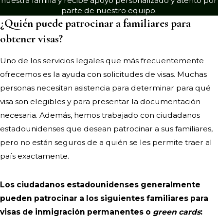
nuestra familia y recibe apoyo personalizado y atento por
Solicitudes de ciudadanía y
parte de nuestro equipo.
naturalización
¿Quién puede patrocinar a familiares para
obtener visas?
Uno de los servicios legales que más frecuentemente
ofrecemos es la ayuda con solicitudes de visas. Muchas
personas necesitan asistencia para determinar para qué
visa son elegibles y para presentar la documentación
necesaria. Además, hemos trabajado con ciudadanos
estadounidenses que desean patrocinar a sus familiares,
pero no están seguros de a quién se les permite traer al
país exactamente.
Los ciudadanos estadounidenses generalmente
pueden patrocinar a los siguientes familiares para
visas de inmigración permanentes o
green cards
: