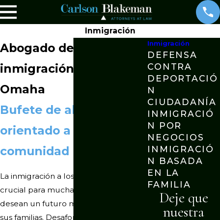
Inmigración
Inmigración
Abogado de
DEFENSA
inmigración general en
CONTRA
DEPORTACIÓ
Omaha
N
CIUDADANÍA
Bufete de abogados
INMIGRACIÓ
N POR
orientado a la
NEGOCIOS
comunidad
INMIGRACIÓ
N BASADA
EN LA
La inmigración a los Estados Unidos es
FAMILIA
crucial para muchas personas que
Deje que
desean un futuro mejor para ellos y
nuestra
sus familias. Desafortunadamente,