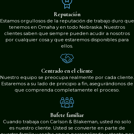
personalizados porque sabemos que
una estrategia única para todos no
Reputación
siempre funciona.
Estamos orgullosos de la reputación de trabajo duro que
tenemos en Omaha y en todo Nebraska. Nuestros
clientes saben que siempre pueden acudir a nosotros
Nuestros servicios de inmigración
por cualquier cosa y que estaremos disponibles para
incluyen:
ellos.
Inmigración basada en la familia
Inmigración basada en empleo
Defensa contra deportación
Centrado en el cliente
Asilo
Nuestro equipo se preocupa realmente por cada cliente.
Estaremos a su lado de principio a fin, asegurándonos de
Solicitudes de residencia o “green
que comprenda completamente el proceso.
card”
VAWA y solicitudes de
supervivientes de violencia
doméstica
Bufete familiar
Visas de diversidad
Cuando trabaja con Carlson & Blakeman, usted no solo
Visas permanentes/temporales
es nuestro cliente. Usted se convierte en parte de
Permisos de trabajo