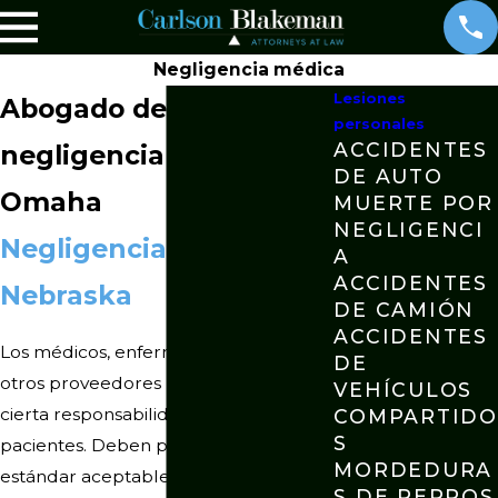
Negligencia médica
Lesiones
Abogado de
personales
ACCIDENTES
negligencia médica en
DE AUTO
Omaha
MUERTE POR
NEGLIGENCI
Negligencia médica en
A
ACCIDENTES
Nebraska
DE CAMIÓN
ACCIDENTES
Los médicos, enfermeras, hospitales y
DE
otros proveedores médicos tienen
VEHÍCULOS
cierta responsabilidad con sus
COMPARTIDO
S
pacientes. Deben proporcionar un
MORDEDURA
estándar aceptable de atención
S DE PERROS