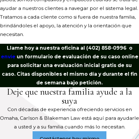
mayoría de edad del estado (19 años
ayudar a nuestros clientes a navegar por el sistema legal.
en Nebraska). Sin embargo, si un
Tratamos a cada cliente como si fuera de nuestra familia,
padre desea presentar una demanda
brindándoles el apoyo, la atención y la orientación que
en nombre del menor, como en el
necesitan.
caso de una lesión de nacimiento, se
aplica el plazo de prescripción
Llame hoy a nuestra oficina al
(402) 858-0996
o
estándar de dos años o un año.
envíe
un formulario de evaluación de su caso online
para solicitar una evaluación inicial gratis de su
A menudo, es necesario actuar antes
caso. Citas disponibles el mismo día y durante el fin
de lo establecido por el plazo de
de semana bajo petición.
Deje que nuestra familia ayude a la
prescripción. Es posible que necesite
suya
informar al hospital u otro proveedor
de sus lesiones dentro de un período
Con décadas de experiencia ofreciendo servicios en
de tiempo "razonable". Esto también
Omaha, Carlson & Blakeman Law está aquí para ayudarle
es así en la mayoría de los reclamos a
a usted y a su familia cuando más lo necesitan.
seguros, incluyendo aquellos que
Contáctenos hoy mismo