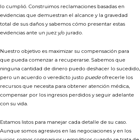
a partir de la fecha del incidente que
lo cumplió. Construimos reclamaciones basadas en
causó la lesión o, si han pasado más de
evidencias que demuestran el alcance y la gravedad
dos años, un año a partir de la fecha
total de sus daños y sabemos cómo presentar estas
en que se descubrió la lesión o
evidencias ante un juez y/o jurado.
razonablemente podría haberse
descubierto.
Nuestro objetivo es maximizar su compensación para
que pueda comenzar a recuperarse. Sabemos que
En los casos relacionados con
ninguna cantidad de dinero puedo deshacer lo sucedido,
menores, el plazo de prescripción se
pero un acuerdo o veredicto justo
puede
ofrecerle los
aplaza hasta que el individuo alcance
recursos que necesita para obtener atención médica,
los 20 años de edad. Esto significa que
compensar por los ingresos perdidos y seguir adelante
tienen dos años a partir de que
con su vida.
cumpla los 20, o hasta que cumpla los
22, para presentar una reclamación
Estamos listos para manejar cada detalle de su caso.
por negligencia médica por una lesión
Aunque somos agresivos en las negociaciones y en los
que ocurre antes de alcanzar la
juicios, somos compasivos y empáticos cuando se trata de