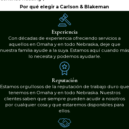
devastadoras que alteran la vida de
Por qué elegir a Carlson & Blakeman
las víctimas y sus seres queridos,
incluyendo el deterioro permanente y
la discapacidad. En los casos más
Experiencia
graves, la negligencia médica puede
Con décadas de experiencia ofreciendo servicios a
ser incluso
fatal.
aquellos en Omaha y en todo Nebraska, deje que
nuestra familia ayude a la suya. Estamos aquí cuando más
lo necesita y podemos ayudarle.
En Carlson & Blakeman, LLP, sabemos
el impacto que el error de un médico,
cirujano u hospital puede tener en su
Reputación
vida. Nuestros abogados luchan
Estamos orgullosos de la reputación de trabajo duro que
tenemos en Omaha y en todo Nebraska. Nuestros
incesablemente, no solo para
clientes saben que siempre pueden acudir a nosotros
responsabilizar a estos proveedores
por cualquier cosa y que estaremos disponibles para
médicos negligentes, sino también
ellos.
para ayudarle a usted a recibir los
recursos monetarios que necesita