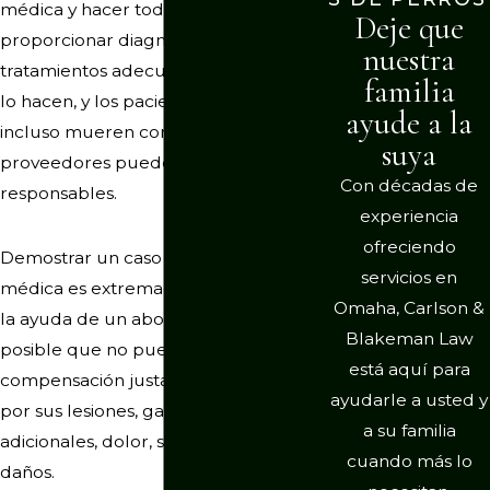
médica y hacer todo lo posible para
Deje que
proporcionar diagnósticos y
nuestra
tratamientos adecuados. Cuando no
familia
lo hacen, y los pacientes se lesionan o
ayude a la
incluso mueren como resultado, estos
suya
proveedores pueden ser legalmente
Con décadas de
responsables.
experiencia
ofreciendo
Demostrar un caso de negligencia
servicios en
médica es extremadamente difícil. Sin
Omaha, Carlson &
la ayuda de un abogado experto, es
Blakeman Law
posible que no pueda recibir la
está aquí para
compensación justa que se merece
ayudarle a usted y
por sus lesiones, gastos médicos
a su familia
adicionales, dolor, sufrimiento y otros
cuando más lo
daños.