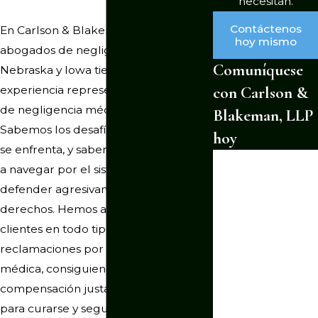
necesitan.
Contáctenos
En Carlson & Blakeman, LLP, nuestros
hoy mismo
abogados de negligencia médica en
Comuníquese
Nebraska y Iowa tienen décadas de
con Carlson &
experiencia representando a víctimas
de negligencia médica y a sus familias.
Blakeman, LLP
Sabemos los desafíos únicos a los que
hoy
se enfrenta, y sabemos cómo ayudarlo
*Primer nombre
a navegar por el sistema legal y
defender agresivamente sus
*Apellido
derechos. Hemos ayudado con éxito a
*Número de
clientes en todo tipo de
teléfono
reclamaciones por negligencia
*Correo
médica, consiguiendo la
electrónico
compensación justa que necesitaban
para curarse y seguir adelante con sus
¿Eres un cliente