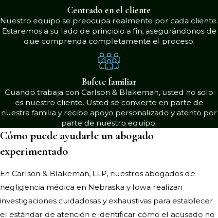
para obtener la atención y el cuidado
Centrado en el cliente
Nuestro equipo se preocupa realmente por cada cliente.
médico
adecuado
que necesitapara
Estaremos a su lado de principio a fin, asegurándonos de
curarse y recuperarse.
que comprenda completamente el proceso.
¿Cuál es el plazo de
prescripción para casos de
Bufete familiar
negligencia médica en
Cuando trabaja con Carlson & Blakeman, usted no solo
Nebraska?
es nuestro cliente. Usted se convierte en parte de
nuestra familia y recibe apoyo personalizado y atento por
parte de nuestro equipo.
Al igual que con otro tipo de casos de
Cómo puede ayudarle un abogado
lesiones personales, solo tiene una
experimentado
cantidad limitada de tiempo para
presentar una demanda por
En Carlson & Blakeman, LLP, nuestros abogados de
negligencia médica en Nebraska. El
negligencia médica en Nebraska y Iowa realizan
plazo de prescripción para los casos
investigaciones cuidadosas y exhaustivas para establecer
de negligencia médica es de dos años
el estándar de atención e identificar cómo el acusado no