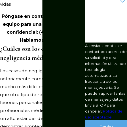
nuevo?
vidas.
*Como podemos
Póngase en contacto con nuestro
ayudarte?
equipo para una consulta gratis y
confidencial:
(402) 858-0996
.
Hablamos español.
Al enviar, acepta ser
¿Cuáles son los criterios para la
contactado acerca de
negligencia médica?
su solicitud y otra
información utilizando
tecnología
Los casos de negligencia médica son
automatizada. La
notoriamente complejos y, a menudo,
frecuencia de los
mucho más difíciles de demostrar
mensajes varía. Se
pueden aplicar tarifas
que otro tipo de reclamaciones por
de mensajes y datos.
lesiones personales. Aunque los
Envía STOP para
profesionales médicos están sujetos a
cancelar.
Política de
uso aceptable
un alto estándar de atención,
demostrar simplemente que usted no
Enviar