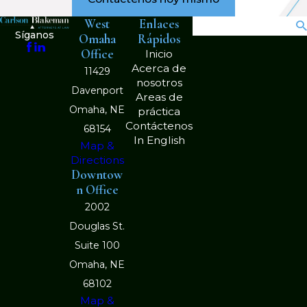
relacionados con negligencia. Nuestro
West
Enlaces
Búsqueda
equipo en Carlson & Blakeman, LLP
Síganos
Omaha
Rápidos
puede ayudarlo a tomar las medidas
Office
Inicio
necesarias y evitar cometer errores
Acerca de
11429
nosotros
que en última instancia podrían poner
Davenport
Areas de
en peligro su caso.
Omaha, NE
práctica
Contáctenos
68154
In English
Map &
Directions
Downtow
n Office
2002
Douglas St.
Suite 100
Omaha, NE
68102
Map &